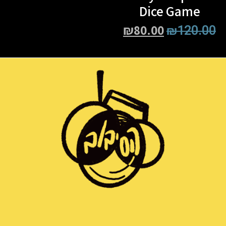
Dice Game
₪
80.00
₪
120.00