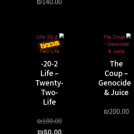
₪
140.00
מבצע!
20-2-
Life –
Twenty-
Two-
Life
₪
180.00
₪
80.00