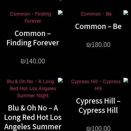
Common – Be
Common –
Finding Forever
₪
180.00
₪
140.00
Cypress Hill –
Blu & Oh No – A
Cypress Hill
Long Red Hot Los
Angeles Summer
₪
100.00