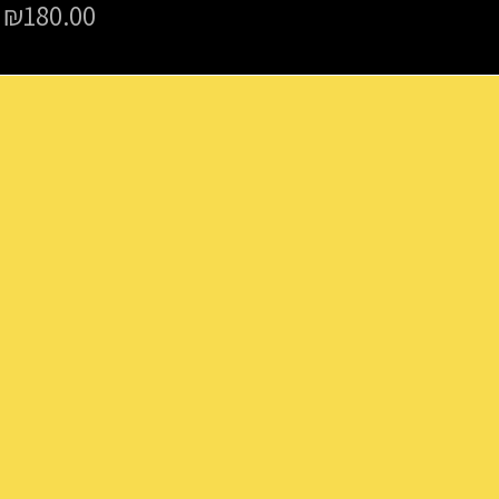
₪
180.00