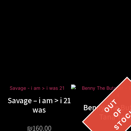
21 Savage – i am > i
Benny The But
was
Tana Talk
₪
160.00