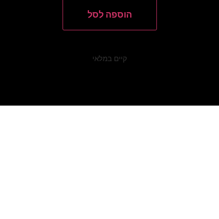
Souls
Of
הוספה לסל
Mischief
–
93
'Til
Infinity
קיים במלאי
(Orange
2LP)