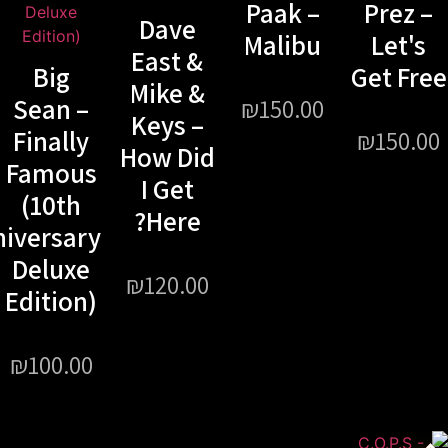
Paak –
Prez
Dave
Malibu
Let
East &
Big
Get F
Mike &
Sean –
₪
150.00
Keys –
Finally
₪
150
How Did
Famous
I Get
(10th
Here?
Anniversary
Deluxe
₪
120.00
Edition)
₪
100.00