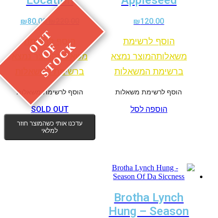
Location
Appleseed
המחיר
המחיר
₪
80.00
₪
220.00
₪
120.00
המקורי
הנוכחי
הוסף לרשימת
הוסף לרשימת
היה:
הוא:
₪80.00.
₪220.00.
משאלות
המוצר נמצא
משאלות
המוצר נמצא
ברשימת המשאלות
ברשימת המשאלות
הוסף לרשימת משאלות
הוסף לרשימת משאלות
הוספה לסל
SOLD OUT
עדכנו אותי כשהמוצר חוזר
למלאי
Brotha Lynch
Hung – Season