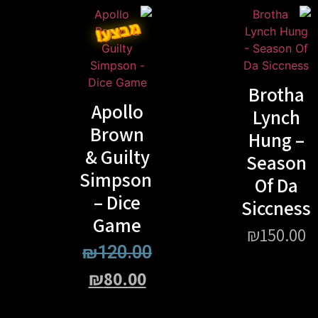
מבצע!
Brotha
Apollo
Lynch
Brown
Hung –
& Guilty
Season
Simpson
Of Da
– Dice
Siccness
Game
₪
150.00
₪
120.00
₪
80.00