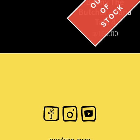
Benny The
Butcher – Tana
Talk 4
₪
160.00