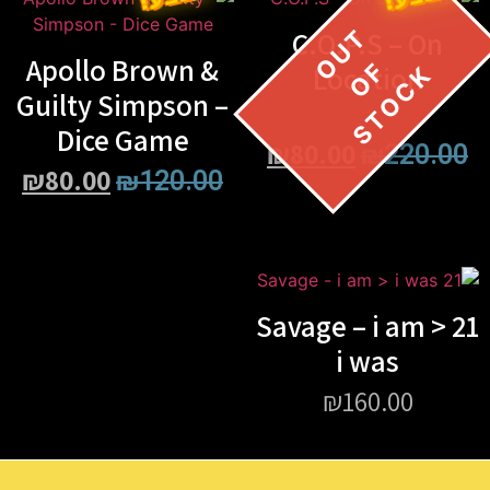
C.O.P.S – On
Apollo Brown &
Location
Guilty Simpson –
Dice Game
₪
80.00
₪
220.00
₪
80.00
₪
120.00
21 Savage – i am >
i was
₪
160.00