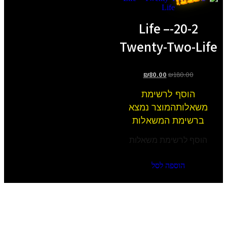
20-2-Life
Twenty-
₪
80.0
שימת
צר נמצא
משאלות
ת משאלות
לסל