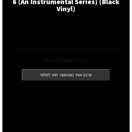
6 (An Instrumental Series
Vinyl)
₪
270.00
ת משאלות
המוצר נמצא ברשימת המשאלות
הוסף לרשימת משאלות
עדכנו אותי כשהמוצר חוזר למלאי
המלאי אזל