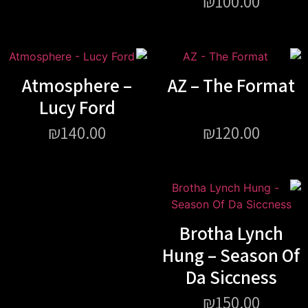
₪
Atmosphere –
AZ – T
Lucy Ford
₪
140.00
₪
Brot
Hung –
Da S
₪