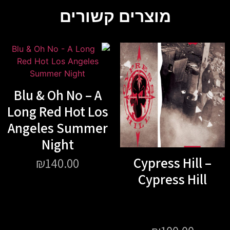
וצרים קשורים
Blu & Oh No – A
Long Red Hot Los
Angeles Summer
Night
Cypre
₪
140.00
Cypr