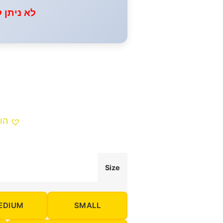
לא ניתן 
הו
Size
EDIUM
SMALL