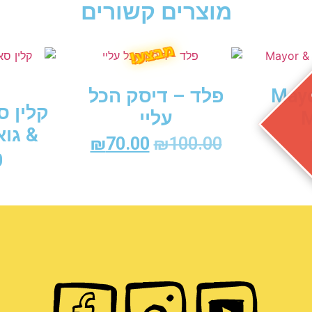
מוצרים קשורים
מבצע!
Mayo
פלד – דיסק הכל
קלין ס
M
עליי
& גו
₪
70.00
₪
100.00
0