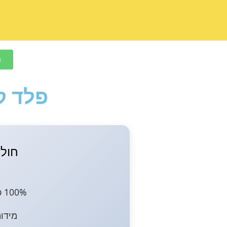
ח
פלד ק
חולצ
100% כותנה. בד עבה ואיכותי.
מידו