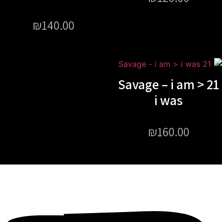
₪
140.00
21 Savage – i am >
i was
₪
160.00