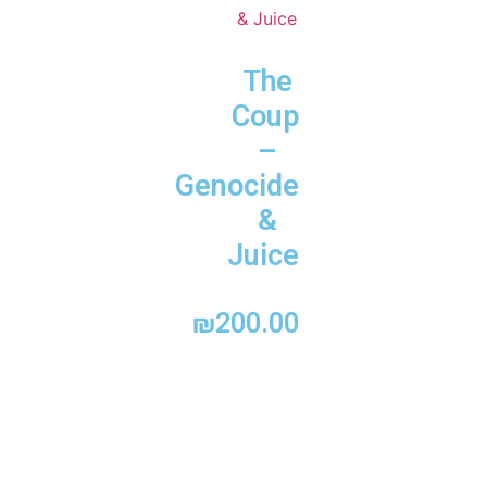
The
Coup
–
Genocide
&
Juice
₪
200.00