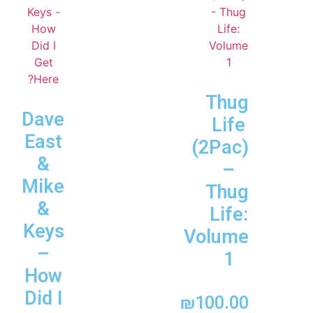
Thug
Dave
Life
East
(2Pac)
&
–
Mike
Thug
&
Life:
Keys
Volume
–
1
How
Did I
₪
100.00