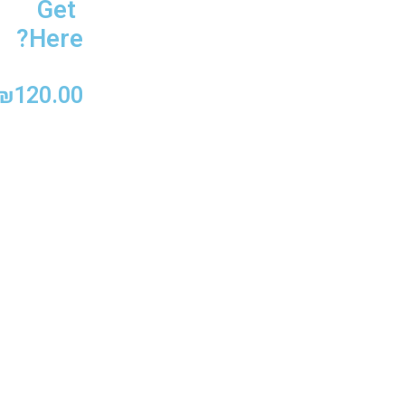
Get
Here?
₪
120.00