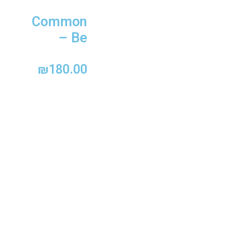
Common
– Be
₪
180.00