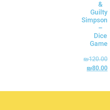
&
Guilty
Simpson
–
Dice
Game
₪
120.00
₪
80.00