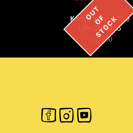
Kanye West – The
Life Of Pablo
₪
280.00