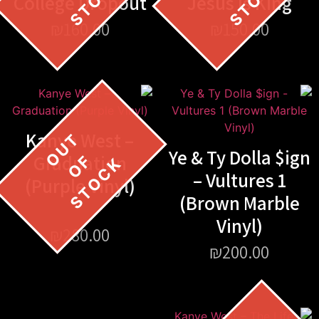
College Dropout
Jesus Is King
₪
160.00
₪
150.00
Kanye West –
Ye & Ty Dolla $ign
Graduation
– Vultures 1
(Purple Vinyl)
(Brown Marble
Vinyl)
₪
280.00
₪
200.00