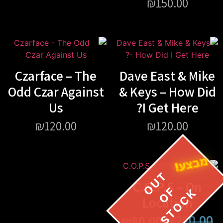
₪
150.00
Czarface – The
Dave East & Mike
Odd Czar Against
& Keys – How Did
Us
I Get Here?
₪
120.00
₪
120.00
מבצע!
C.O.P.S – On
Location
₪
80.00
₪
220.00