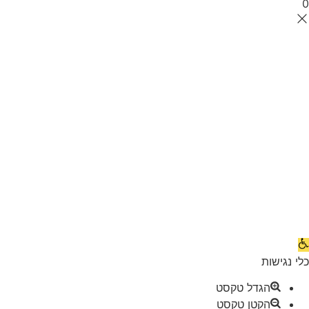
0
תח
רגל
כלי נגישות
גישות
הגדל טקסט
הקטן טקסט