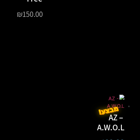
₪
150.00
מבצע!
AZ –
A.W.O.L