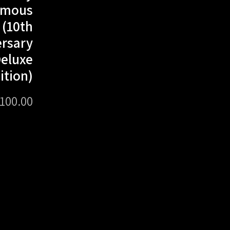
amous
(10th
ersary
eluxe
ition)
100.00