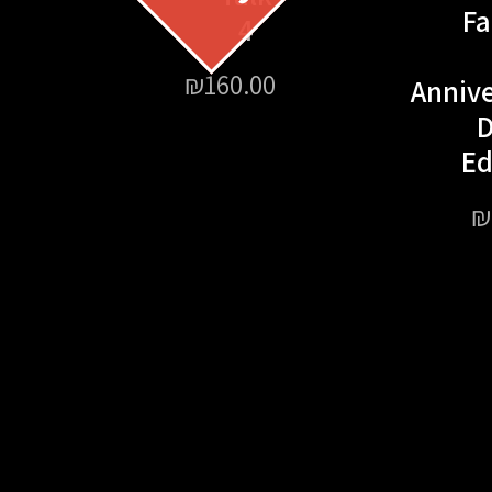
F
4
₪
160.00
Anniv
D
Ed
₪