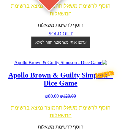
הוסף לרשימת משאלות
המוצר נמצא ברשימת
המשאלות
הוסף לרשימת משאלות
SOLD OUT
עדכנו אותי כשהמוצר חוזר למלאי
מבצע!
Apollo Brown & Guilty Simpson –
Dice Game
המחיר
המחיר
₪
80.00
₪
120.00
המקורי
הנוכחי
הוסף לרשימת משאלות
המוצר נמצא ברשימת
היה:
הוא:
₪80.00.
₪120.00.
המשאלות
הוסף לרשימת משאלות