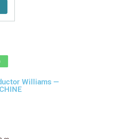
ח
uctor Williams —
CHINE
ה