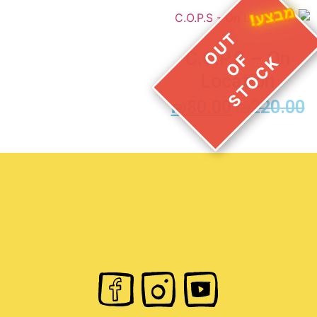
מבצע!
C.O.P.S – On
Location
₪
80.00
₪
220.00