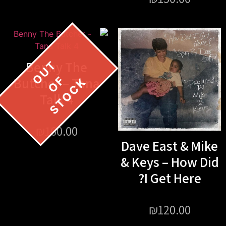
Benny The
Butcher – Tana
Talk 4
₪
160.00
Dave East & Mike
& Keys – How Did
I Get Here?
₪
120.00