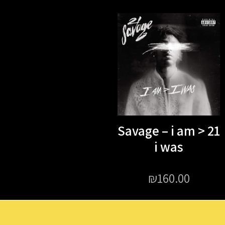
21 Savage – i am >
i was
₪
160.00