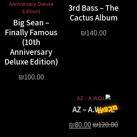
3rd Bass – The
Cactus Album
Big Sean –
Finally Famous
₪
140.00
(10th
Anniversary
Deluxe Edition)
₪
100.00
מבצע!
AZ – A.W.O.L
₪
80.00
₪
120.00