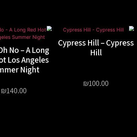
Cypress Hill – Cypress
Oh No – A Long
Hill
ot Los Angeles
mmer Night
₪
100.00
₪
140.00