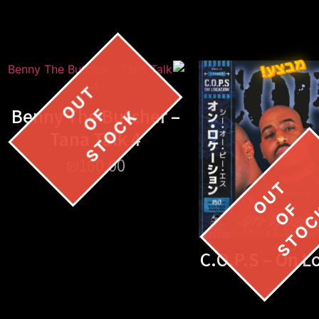
מבצע!
Benny The Butcher –
Tana Talk 4
₪
160.00
C.O.P.S – On L