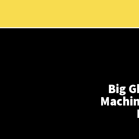
Big G
Machine