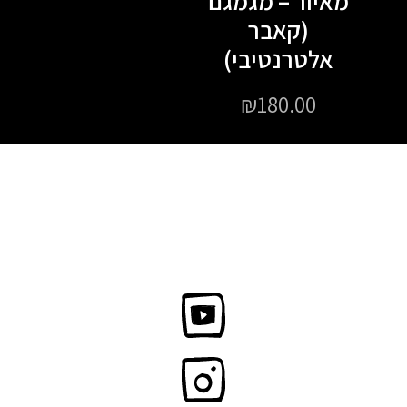
מאיור – מגמגם
(קאבר
אלטרנטיבי)
₪
180.00