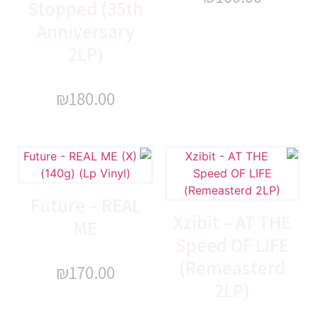
Stopped (35th
Anniversary
2LP)
₪
180.00
Future – REAL
Xzibit – AT THE
ME
Speed OF LIFE
(Remeasterd
₪
170.00
2LP)