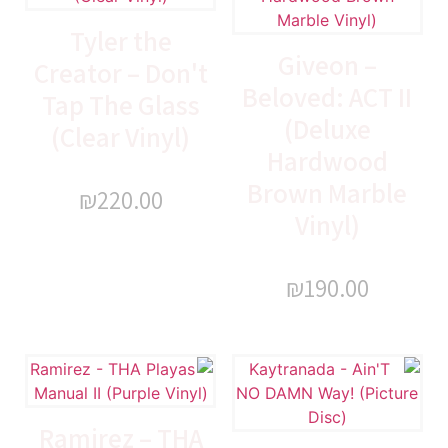
Tyler the
Giveon –
Creator – Don't
Beloved: ACT II
Tap The Glass
(Deluxe
(Clear Vinyl)
Hardwood
Brown Marble
₪
220.00
Vinyl)
₪
190.00
Ramirez – THA