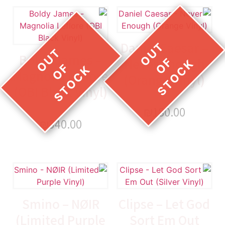
Daniel Caesar –
Boldy James –
Never Enough
Magnolia Leflore
(Orange Vinyl)
(OBI Black Vinyl)
₪
180.00
₪
340.00
Smino – NØIR
Clipse – Let God
(Limited Purple
Sort Em Out