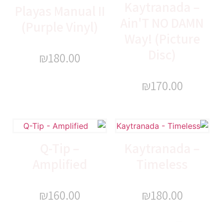
Kaytranada –
Playas Manual II
Ain'T NO DAMN
(Purple Vinyl)
Way! (Picture
Disc)
₪
180.00
₪
170.00
Q-Tip –
Kaytranada –
Amplified
Timeless
₪
160.00
₪
180.00