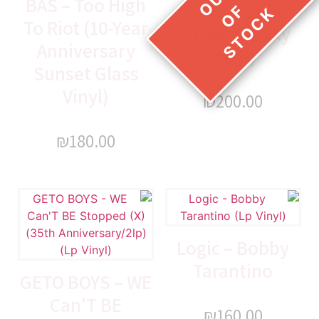
BAS – Too High
Who Coppin
To Riot (10-Year
(Green Galaxy
Anniversary
Vinyl)
Sunset Glass
Vinyl)
₪
200.00
₪
180.00
Logic – Bobby
Tarantino
GETO BOYS – WE
Can'T BE
₪
160.00